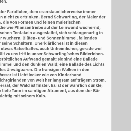
ten.
der Farbﬂuten, dem es erstaunlicherweise immer
en nicht zu ertrinken. Bernd Schwarting, der Maler der
, die von Formen und feinen malerischen
die wie Pﬂanzentriebe auf der Leinwand wuchernd,
schen Tentakeln ausgestattet, sich schlangenartig in
r wuchern. Blüten- und Sonnenhimmel, fallendes
seine Schultern, Unerklärliches ist in diesen
 etwas Rätselhaftes, auch Unheimliches, gerade weil
llt zu uns tritt in unser Schwarting’sches Bilderleben.
erbittlichen Aufwand gemalt; sie sind eine Ballade
immel und den dunklen Wald; eine Ballade des Lichts
 des Unwägbaren. Die fransigen Wolken in den
sser ist Licht locker wie von Kinderhand
ichtgirlanden von weit her langsam auf trägem Strom.
rsät, der Wald ist ﬁnster. Es ist der wahrlich dunkle,
tiefe Tann im samtigen Atrament, aus dem der Bär
sichtig mit seinem Kalb.