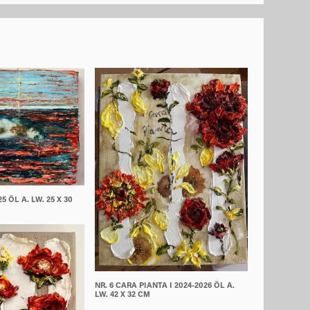
5 ÖL A. LW. 25 X 30
NR. 6 CARA PIANTA I 2024-2026 ÖL A.
LW. 42 X 32 CM