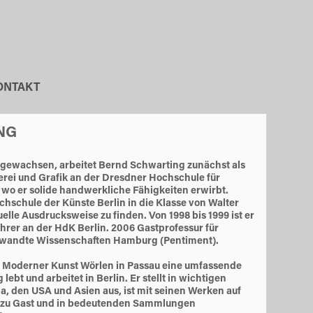
ONTAKT
NG
fgewachsen, arbeitet Bernd Schwarting zunächst als
lerei und Grafik an der Dresdner Hochschule für
 wo er solide handwerkliche Fähigkeiten erwirbt.
hschule der Künste Berlin in die Klasse von Walter
uelle Ausdrucksweise zu finden. Von 1998 bis 1999 ist er
hrer an der HdK Berlin. 2006 Gastprofessur für
ewandte Wissenschaften Hamburg (Pentiment).
Moderner Kunst Wörlen in Passau eine umfassende
bt und arbeitet in Berlin. Er stellt in wichtigen
, den USA und Asien aus, ist mit seinen Werken auf
 zu Gast und in bedeutenden Sammlungen