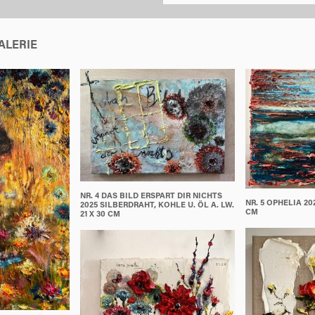
ALERIE
NR. 4 DAS BILD ERSPART DIR NICHTS
NR. 5 OPHELIA 202
2025 SILBERDRAHT, KOHLE U. ÖL A. LW.
CM
21 X 30 CM