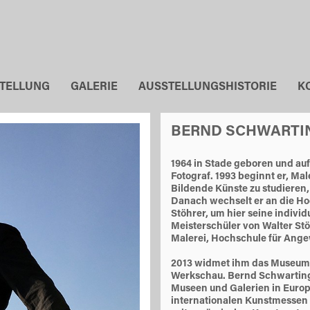
STELLUNG
GALERIE
AUSSTELLUNGSHISTORIE
K
BERND SCHWARTI
1964 in Stade geboren und au
Fotograf. 1993 beginnt er, Ma
Bildende Künste zu studieren,
Danach wechselt er an die Hoc
Stöhrer, um hier seine individ
Meisterschüler von Walter Stö
Malerei, Hochschule für Ang
2013 widmet ihm das Museum 
Werkschau. Bernd Schwarting le
Museen und Galerien in Europa
internationalen Kunstmessen