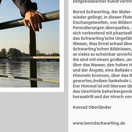
zeitgenössischer Kunst vertre
Bernd Schwarting, der Maler 
wieder gelingt, in diesen Flut
Dschungelwelten, von Bildern
Formulierungen überquellen, 
sich verknotend mit phantasti
das Schwarting’sche Ungefäh
Wasser, Max Ernst schaut über 
Schwarting’schen Bildnissen,
so vieles so scheinbar unverhü
Sie sind mit einem großen, un
über das Wasser, den hohen H
und der Ängste, eine Ballade
Himmeln brennen, über das Wa
geworfen,treiben funkelnde L
Der Himmel ist mit Sternen übe
das Unerhörte beherbergende 
heraustritt und der Hirsch vor
Konrad Oberländer
www.berndschwarting.de