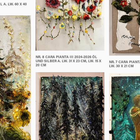
 A. LW. 60 X 40
NR. 8 CARA PIANTA III 2024-2026 ÖL
UND SILBER A. LW. 31 X 23 CM, LW. 15 X
NR. 7 CARA PIANTA
20 CM
LW. 30 X 21 CM