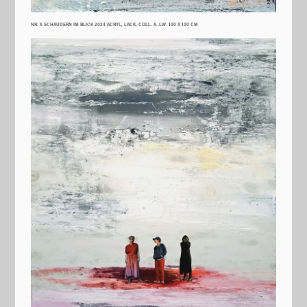
NR. 6 SCHAUDERN IM BLICK 2024 ACRYL, LACK, COLL. A. LW. 100 X 100 CM