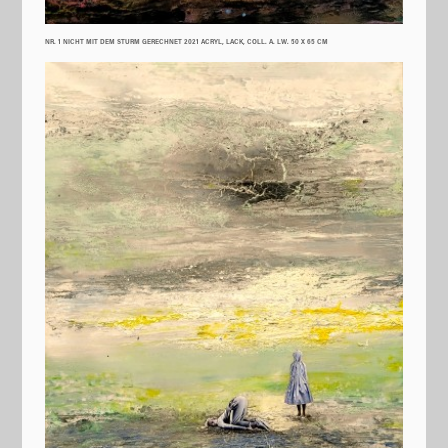
NR. 1 NICHT MIT DEM STURM GERECHNET 2021 ACRYL, LACK, COLL. A. LW. 50 X 65 CM