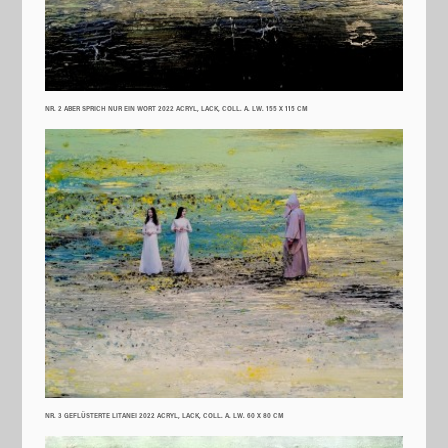
NR. 2 ABER SPRICH NUR EIN WORT 2022 ACRYL, LACK, COLL. A. LW. 155 X 115 CM
NR. 3 GEFLÜSTERTE LITANEI 2022 ACRYL, LACK, COLL. A. LW. 60 X 80 CM