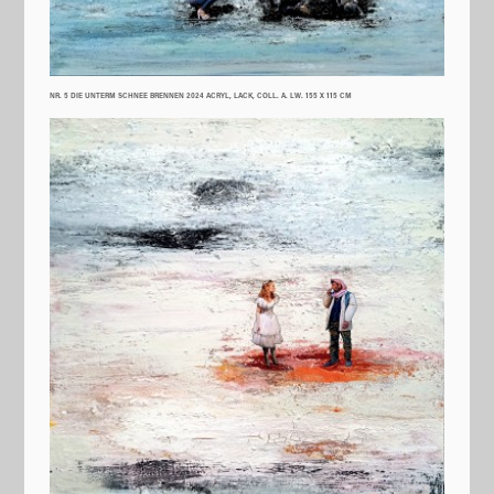
NR. 5 DIE UNTERM SCHNEE BRENNEN 2024 ACRYL, LACK, COLL. A. LW. 155 X 115 CM