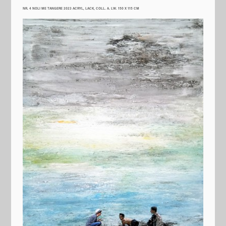
NR. 4 NOLI ME TANGERE 2023 ACRYL, LACK, COLL. A. LW. 150 X 115 CM